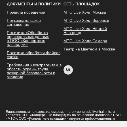
ДОКУМЕНТЫ И ПОЛИТИКИ
СЕТЬ ПЛОЩАДОК
Правила посещения
МТС Live Холл Москва
Пользовательское
МТС Live Холл Воронеж
соглашение
МТС Live Холл Нижний
Политика «Обработка
Новгород
персональных данных
в ООО «Концертные
МТС Live Холл Самара
площадки»
Театр на Цветном в Москве
Политика обработки файлов
cookie
Требования к контрагентам в
области охраны труда,
пожарной безопасности и
экологии
Единственным пользователем доменного имени spb-live-hall.mts.ru
является ООО «Концертные площадки» на основании договора с ПАО
«МТС». ООО «Концертные площадки» является информационным
посредником. В случае, если третье лицо (правообладатель или
уполномоченное им лицо) считает, что его права на объект