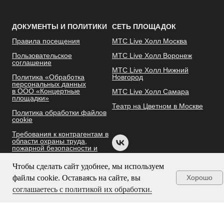
ДОКУМЕНТЫ И ПОЛИТИКИ
СЕТЬ ПЛОЩАДОК
Правила посещения
МТС Live Холл Москва
Пользовательское
МТС Live Холл Воронеж
соглашение
МТС Live Холл Нижний
Политика «Обработка
Новгород
персональных данных
в ООО «Концертные
МТС Live Холл Самара
площадки»
Театр на Цветном в Москве
Политика обработки файлов
cookie
Требования к контрагентам в
области охраны труда,
пожарной безопасности и
экологии
Чтобы сделать сайт удобнее, мы используем
файлы cookie. Оставаясь на сайте, вы
Хорошо
соглашаетесь с политикой их обработки.
Единственным пользователем доменного имени spb-live-hall.mts.ru
является ООО «Концертные площадки» на основании договора с ПАО