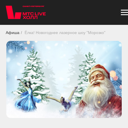
Афиша
/
Ёлка! Новогоднее лазерное шоу "Морозко"